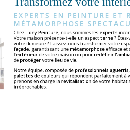
Transformez votre intéri
EXPERTS EN PEINTURE ET
MÉTAMORPHOSE SPECTACU
Chez
Tony Peinture
, nous sommes les
experts
incon
Votre maison présente-t-elle un aspect
terne
? Êtes-
votre demeure ? Laissez-nous transformer votre espa
façade
, garantissant une
métamorphose
efficace et
l'
extérieur
de votre maison ou pour
redéfinir
l'
ambi
de
protéger
votre lieu de vie.
Notre équipe, composée de
professionnels aguerris
palettes de couleurs
qui répondent parfaitement à vo
prenons en charge la
revitalisation
de votre habitat
irréprochables.
Nous nous engageons à vous livrer un résultat
impe
Envisagez-vous également des travaux de
toiture
?
T
concrétiser vos projets avec
excellence
.
Contactez-nous dès aujourd'hui pour donner vie à vos i
bon vivre.