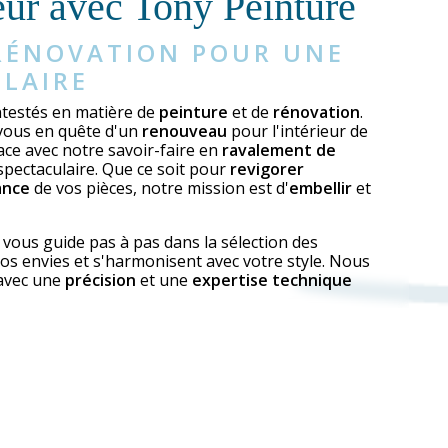
eur avec Tony Peinture
 RÉNOVATION POUR UNE 
LAIRE
testés en matière de
peinture
et de
rénovation
.
vous en quête d'un
renouveau
pour l'intérieur de
ce avec notre savoir-faire en
ravalement de
 spectaculaire. Que ce soit pour
revigorer
ance
de vos pièces, notre mission est d'
embellir
et
, vous guide pas à pas dans la sélection des
s envies et s'harmonisent avec votre style. Nous
 avec une
précision
et une
expertise technique
ccable
, en respectant scrupuleusement vos
délais
.
ony Peinture
est à votre disposition pour
dées et faire de votre espace un lieu où il fait